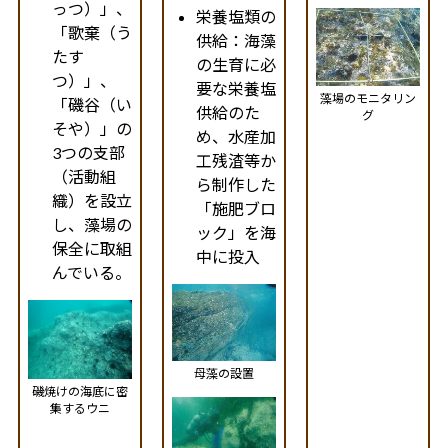
っつ）」、
栄養塩類の
「歌棄（う
供給：海藻
たす
の生育に必
つ）」、
要な栄養塩
藻場のモニタリン
「磯谷（い
供給のた
グ
そや）」の
め、水産加
3つの支部
工残渣等か
（活動組
ら制作した
織）を設立
「施肥ブロ
し、藻場の
ック」を海
保全に取組
中に投入
んでいる。
母藻の設置
磯焼けの海底に密
集するウニ