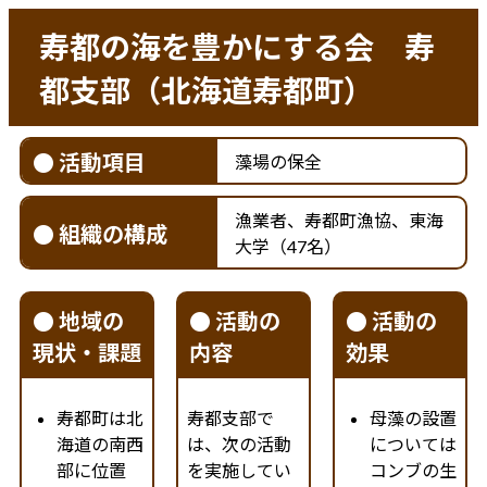
寿都の海を豊かにする会 寿
都支部（北海道寿都町）
● 活動項目
藻場の保全
漁業者、寿都町漁協、東海
● 組織の構成
大学（47名）
● 地域の
● 活動の
● 活動の
現状・課題
内容
効果
寿都町は北
寿都支部で
母藻の設置
海道の南西
は、次の活動
については
部に位置
を実施してい
コンブの生