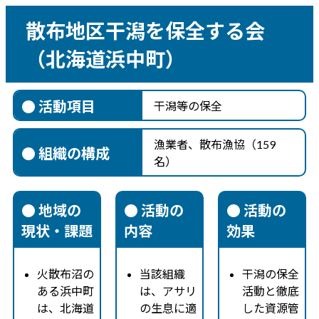
散布地区干潟を保全する会
（北海道浜中町）
● 活動項目
干潟等の保全
漁業者、散布漁協（159
● 組織の構成
名）
● 地域の
● 活動の
● 活動の
現状・課題
内容
効果
火散布沼の
当該組織
干潟の保全
ある浜中町
は、アサリ
活動と徹底
は、北海道
の生息に適
した資源管