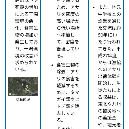
高の低下や
を促進する
死殻の増加
ため、アサ
また、地元
による干潟
リを密度の
中学校との
環境の悪
高い場所か
漁業を通じ
化、食害生
ら低い場所
た交流は約
物の増加が
へ移植し
50年にわ
発生してお
て、密度を
たり行われ
り、干潟環
管理してい
てきた。平
境の改善が
る。
成27年度
求められて
からは漁協
食害生物の
いる。
へのアサリ
除去：アサ
出荷体験を
リの食害を
開始し、生
軽減するた
徒たちによ
めに、タマ
る収益は、
ガイ類やヒ
活動区域
東北や九州
トデ類を除
の被災地へ
去してい
の義援金
る。
や、地元老