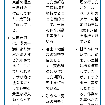
東部の根室
した良好な
理を行った
半島付近に
干潟環境を
ことによ
位置してお
維持するこ
り、近年の
り、太平洋
とを目的と
アサリの推
に面してい
して、干潟
定資源量は
る。
の保全活動
400トン台
を実施して
を維持でき
火散布沼
いる。
ている。
は、潮の干
満により海
客土：地盤
耕うんにつ
水が流入す
高の調整を
いては、従
る汽水湖で
目的とし
来、小型耕
あり、ここ
て、天然礁
運機を使用
で行われる
の砂が流出
していた
アサリ漁は
した場所に
が、トラク
漁業者にと
客土を行っ
ターに変更
って冬季の
ている。
したとこ
貴重な収入
ろ、作業の
耕うん・死
源となって
効率化が図
殻の除去：