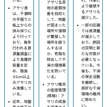
いる。
れ、作業に
アサリ生息
より破損す
アサリ漁
地の底質改
るアサリも
は、干潮時
善を目的と
減少した。
の手掘りと
して、地盤
船上からの
が固まった
一部の区画
挟み採りに
場所や藻類
では資源量
より行って
が繁殖した
が減少して
おり、毎年
場所を耕う
おり、原因
行われる資
んするほ
の究明と新
源量調査に
か、死殻を
たな対策が
より漁獲許
除去して干
必要となっ
容量を定
潟の環境悪
ている。今
め、殻長
化を防いで
後も、干潟
3.5cm以上
いる。
の保全活動
のアサリの
を継続し、
アサリ稚貝
み漁獲して
良好な干潟
の密度管理
いる。
環境の維持
(移植)：ア
に努めた
近年、地盤
サリの成長
い。