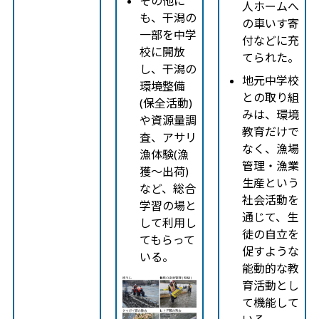
その他に
人ホームへ
も、干潟の
の車いす寄
一部を中学
付などに充
校に開放
てられた。
し、干潟の
地元中学校
環境整備
との取り組
(保全活動)
みは、環境
や資源量調
教育だけで
査、アサリ
なく、漁場
漁体験(漁
管理・漁業
獲～出荷)
生産という
など、総合
社会活動を
学習の場と
通じて、生
して利用し
徒の自立を
てもらって
促すような
いる。
能動的な教
育活動とし
て機能して