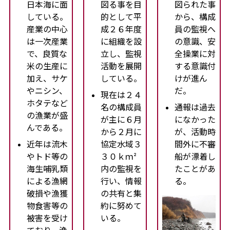
日本海に面
図る事を目
図られた事
している。
的として平
から、構成
産業の中心
成２６年度
員の監視へ
は一次産業
に組織を設
の意識、安
で、良質な
立し、監視
全操業に対
米の生産に
活動を展開
する意識付
加え、サケ
している。
けが進ん
やニシン、
だ。
現在は２４
ホタテなど
名の構成員
通報は過去
の漁業が盛
が主に６月
になかった
んである。
から２月に
が、活動時
近年は流木
協定水域３
間外に不審
やトド等の
３０ｋｍ²
船が漂着し
海生哺乳類
内の監視を
たことがあ
による漁網
行い、情報
る。
破損や漁獲
の共有と集
物食害等の
約に努めて
被害を受け
いる。