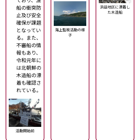
ており、漁
船の衝突防
浜益地区に漂着し
た木造船
止及び安全
確保が課題
となってい
海上監視活動の様
子
る。また、
不審船の情
報もあり、
令和元年に
は北朝鮮の
木造船の漂
着も確認さ
れている。
活動開始前