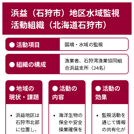
浜益（石狩市）地区水域監視
活動組織（北海道石狩市）
● 活動項目
国境・水域の監視
漁業者、石狩湾漁業協同組
● 組織の構成
合浜益支所（24名）
● 地域の
● 活動の
● 活動の
現状・課題
内容
効果
浜益地区は
海洋生物の
監視活動を
石狩市北部
保全や安全
通じて情報
に位置し、
操業確保を
の共有化が