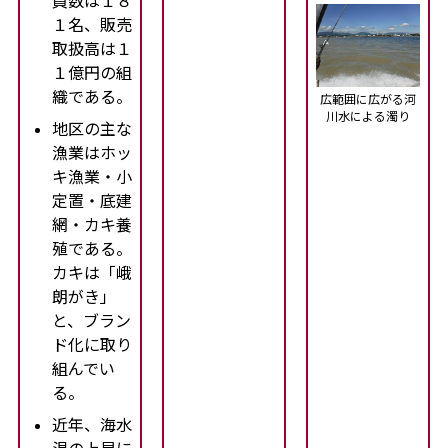
員数は１８
１名、販売
取扱高は１
１億円の組
織である。
広範囲に広がる河
川水による濁り
地区の主な
漁業はホッ
キ漁業・小
定置・底建
網・カキ養
殖である。
カキは「峨
朗がき」
と、ブラン
ド化に取り
組んでい
る。
近年、海水