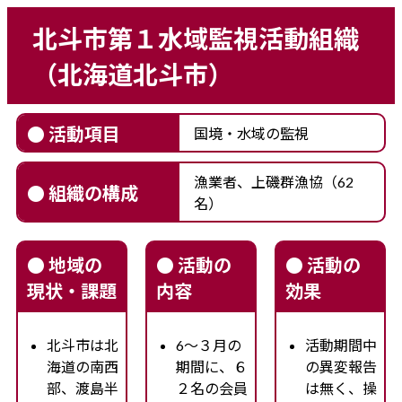
北斗市第１水域監視活動組織
（北海道北斗市）
● 活動項目
国境・水域の監視
漁業者、上磯群漁協（62
● 組織の構成
名）
● 地域の
● 活動の
● 活動の
現状・課題
内容
効果
北斗市は北
6～３月の
活動期間中
海道の南西
期間に、６
の異変報告
部、渡島半
２名の会員
は無く、操