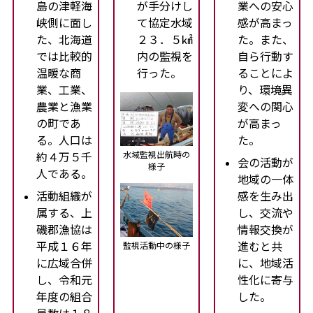
島の津軽海
が手分けし
業への安心
峡側に面し
て協定水域
感が高まっ
た、北海道
２３．５㎢
た。また、
では比較的
内の監視を
自ら行動す
温暖な商
行った。
ることによ
業、工業、
り、環境異
農業と漁業
変への関心
の町であ
が高まっ
る。人口は
た。
水域監視出航時の
約４万５千
会の活動が
様子
人である。
地域の一体
活動組織が
感を生み出
属する、上
し、交流や
磯郡漁協は
情報交換が
平成１６年
進むと共
監視活動中の様子
に広域合併
に、地域活
し、令和元
性化に寄与
年度の組合
した。